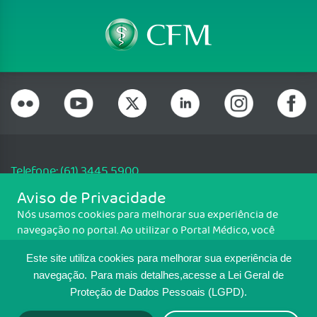
Telefone: (61) 3445 5900
Email: cfm@portalmedico.org.br
Aviso de Privacidade
SGAS 616, Conjunto D, Lote 115, L2 Sul, Brasília/DF - CEP: 70200-760 -
Nós usamos cookies para melhorar sua experiência de
CNPJ: 33.583.550/0001-30
navegação no portal. Ao utilizar o Portal Médico, você
Copyright CFM. Todos os direitos reservados.
concorda com a política de monitoramento de cookies.
Este site utiliza cookies para melhorar sua experiência de
Para ter mais informações sobre como isso é feito, acesse
MAPA DO SITE
Política de cookies
. Se você concorda, clique em ACEITO.
navegação.
Para mais detalhes,acesse a Lei Geral de
Proteção de Dados Pessoais (LGPD).
TRANSPARÊNCIA E PRESTAÇÃO DE