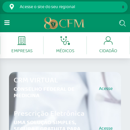
EMPRESAS
MÉDICOS
CIDADÃO
CRM VIRTUAL
CONSELHO FEDERAL DE
Acesse
MEDICINA
Prescrição Eletrônica
UMA SOLUÇÃO SIMPLES,
SEGURA E GRATUITA PARA
Acesse