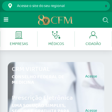
EMPRESAS
MÉDICOS
CIDADÃO
CRM VIRTUAL
CONSELHO FEDERAL DE
Acesse
MEDICINA
Prescrição Eletrônica
UMA SOLUÇÃO SIMPLES,
SEGURA E GRATUITA PARA
Acesse