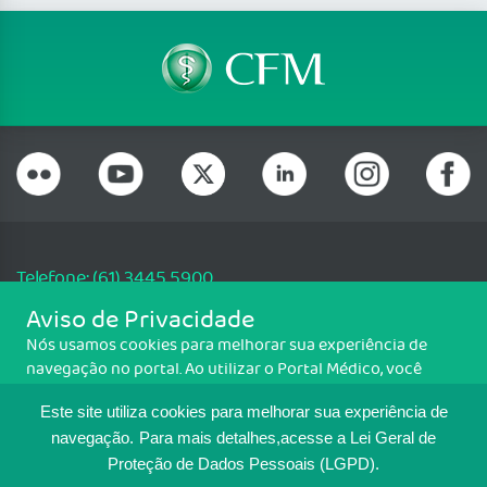
Telefone: (61) 3445 5900
Email: cfm@portalmedico.org.br
Aviso de Privacidade
SGAS 616, Conjunto D, Lote 115, L2 Sul, Brasília/DF - CEP: 70200-760 -
Nós usamos cookies para melhorar sua experiência de
CNPJ: 33.583.550/0001-30
navegação no portal. Ao utilizar o Portal Médico, você
Copyright CFM. Todos os direitos reservados.
concorda com a política de monitoramento de cookies.
Este site utiliza cookies para melhorar sua experiência de
Para ter mais informações sobre como isso é feito, acesse
MAPA DO SITE
Política de cookies
. Se você concorda, clique em ACEITO.
navegação.
Para mais detalhes,acesse a Lei Geral de
Proteção de Dados Pessoais (LGPD).