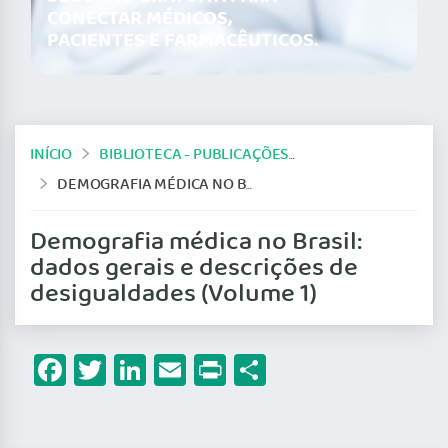
CONECTAR MÉDICOS,
PACIENTES E FARMACÊUTICOS.
INÍCIO
BIBLIOTECA - PUBLICAÇÕES DO CFM
DEMOGRAFIA MÉDICA NO BRASIL: DADOS GERAIS E DESCRIÇÕES DE DESIGUALDADES (VOLUME 1)
Demografia médica no Brasil:
dados gerais e descrições de
desigualdades (Volume 1)
Facebook
Twitter
LinkedIn
Email
Print
Share