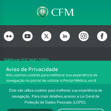
Telefone: (61) 3445 5900
Email: cfm@portalmedico.org.br
Aviso de Privacidade
SGAS 616, Conjunto D, Lote 115, L2 Sul, Brasília/DF - CEP: 70200-760 -
Nós usamos cookies para melhorar sua experiência de
CNPJ: 33.583.550/0001-30
navegação no portal. Ao utilizar o Portal Médico, você
Copyright CFM. Todos os direitos reservados.
concorda com a política de monitoramento de cookies.
Este site utiliza cookies para melhorar sua experiência de
Para ter mais informações sobre como isso é feito, acesse
MAPA DO SITE
Política de cookies
. Se você concorda, clique em ACEITO.
navegação.
Para mais detalhes,acesse a Lei Geral de
Proteção de Dados Pessoais (LGPD).
TRANSPARÊNCIA E PRESTAÇÃO DE