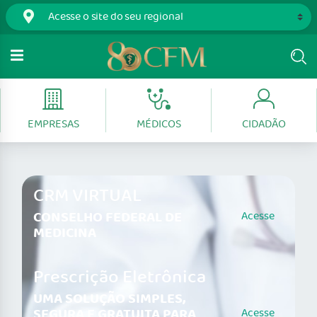
EMPRESAS
MÉDICOS
CIDADÃO
CRM VIRTUAL
CONSELHO FEDERAL DE
Acesse
MEDICINA
Prescrição Eletrônica
UMA SOLUÇÃO SIMPLES,
SEGURA E GRATUITA PARA
Acesse