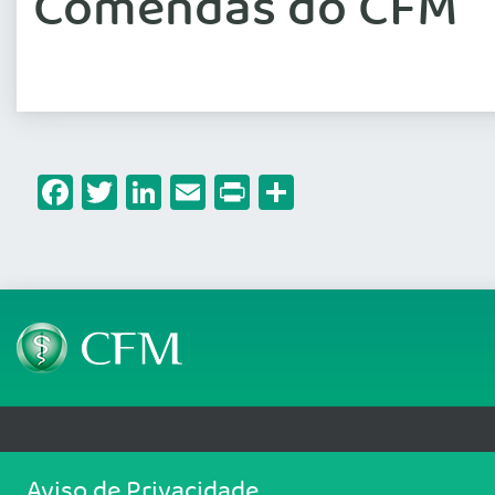
Comendas do CFM
Facebook
Twitter
LinkedIn
Email
Print
Share
Telefone: (61) 3445 5900
Email: cfm@portalmedico.o
Aviso de Privacidade
SGAS 616, Conjunto D, Lote 115, L2 Sul, Brasília/DF - CEP: 70200-760 - CNPJ