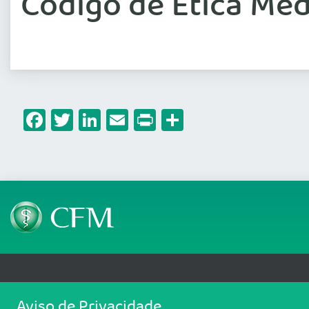
Código de Ética Méd
Facebook
Twitter
LinkedIn
Email
Print
Share
Telefone: (61) 3445 5900
Email: cfm@portalmedico.o
Aviso de Privacidade
SGAS 616, Conjunto D, Lote 115, L2 Sul, Brasília/DF - CEP: 70200-760 - CNPJ