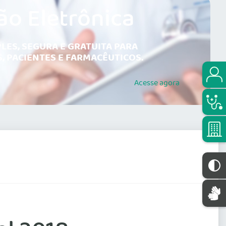
ão Eletrônica
LES, SEGURA E GRATUITA PARA
, PACIENTES E FARMACÊUTICOS.
Acesse
agora