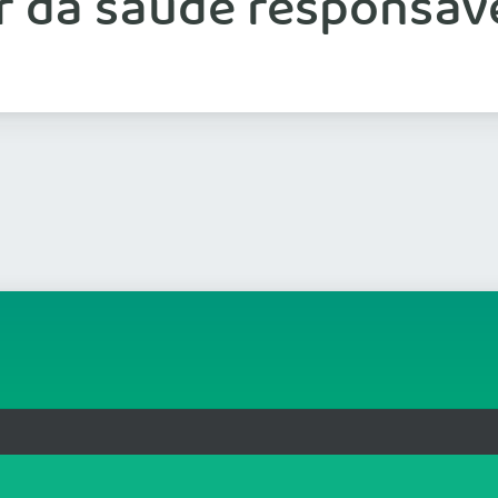
 da saúde responsáve
rg.br
MAPA DO SITE
T
: 33.583.550/0001-30