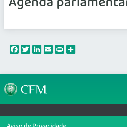
Agenda parlamentar
Facebook
Twitter
LinkedIn
Email
Print
Share
Telefone: (61) 3445 5900
Email: cfm@portalmedico.o
Aviso de Privacidade
SGAS 616, Conjunto D, Lote 115, L2 Sul, Brasília/DF - CEP: 70200-760 - CNPJ