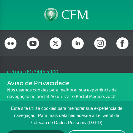
Telefone: (61) 3445 5900
Email: cfm@portalmedico.org.br
Aviso de Privacidade
SGAS 616, Conjunto D, Lote 115, L2 Sul, Brasília/DF - CEP: 70200-760 -
Nós usamos cookies para melhorar sua experiência de
CNPJ: 33.583.550/0001-30
navegação no portal. Ao utilizar o Portal Médico, você
Copyright CFM. Todos os direitos reservados.
concorda com a política de monitoramento de cookies.
Este site utiliza cookies para melhorar sua experiência de
Para ter mais informações sobre como isso é feito, acesse
MAPA DO SITE
Política de cookies
. Se você concorda, clique em ACEITO.
navegação.
Para mais detalhes,acesse a Lei Geral de
Proteção de Dados Pessoais (LGPD).
TRANSPARÊNCIA E PRESTAÇÃO DE