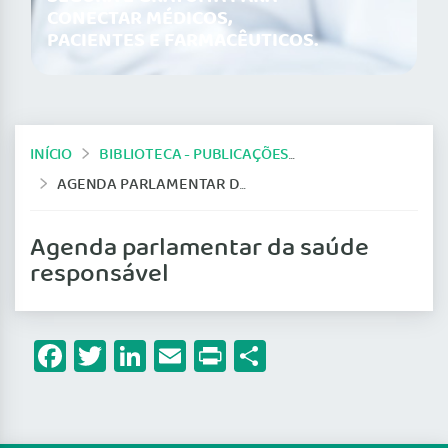
CONECTAR MÉDICOS,
PACIENTES E FARMACÊUTICOS.
INÍCIO
BIBLIOTECA - PUBLICAÇÕES DO CFM
AGENDA PARLAMENTAR DA SAÚDE RESPONSÁVEL
Agenda parlamentar da saúde
responsável
Facebook
Twitter
LinkedIn
Email
Print
Share