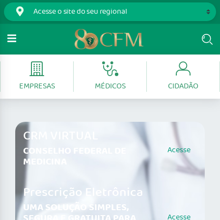
EMPRESAS
MÉDICOS
CIDADÃO
CRM VIRTUAL
CONSELHO FEDERAL DE
Acesse
MEDICINA
Prescrição Eletrônica
UMA SOLUÇÃO SIMPLES,
SEGURA E GRATUITA PARA
Acesse