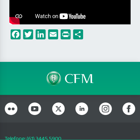
Facebook
Twitter
LinkedIn
Email
Print
Share
Telefone: (61) 3445 5900