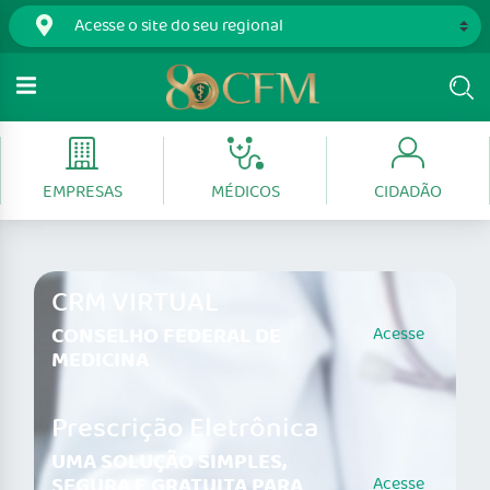
EMPRESAS
MÉDICOS
CIDADÃO
CRM VIRTUAL
CONSELHO FEDERAL DE
Acesse
MEDICINA
Prescrição Eletrônica
UMA SOLUÇÃO SIMPLES,
SEGURA E GRATUITA PARA
Acesse