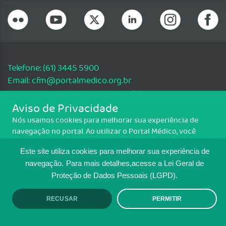
Telefone: (61) 3445 5900
Email: cfm@portalmedico.org.br
SGAS 616, Conjunto D, Lote 115, L2 Sul, Brasília/DF - CEP: 70200-760 -
Aviso de Privacidade
CNPJ: 33.583.550/0001-30
Nós usamos cookies para melhorar sua experiência de
Copyright CFM. Todos os direitos reservados.
navegação no portal. Ao utilizar o Portal Médico, você
MAPA DO SITE
concorda com a política de monitoramento de cookies.
Este site utiliza cookies para melhorar sua experiência de
Para ter mais informações sobre como isso é feito, acesse
Política de cookies
. Se você concorda, clique em ACEITO.
navegação.
Para mais detalhes,acesse a Lei Geral de
TRANSPARÊNCIA E PRESTAÇÃO DE
Proteção de Dados Pessoais (LGPD).
CONTAS
RECUSAR
PERMITIR
ACEITO