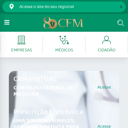
EMPRESAS
MÉDICOS
CIDADÃO
CRM VIRTUAL
CONSELHO FEDERAL DE
Acesse
MEDICINA
Prescrição Eletrônica
UMA SOLUÇÃO SIMPLES,
SEGURA E GRATUITA PARA
Acesse