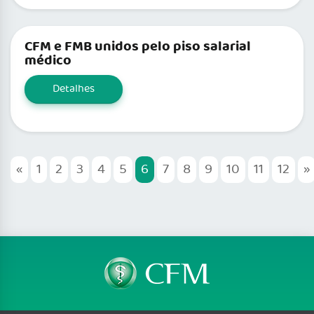
CFM e FMB unidos pelo piso salarial
médico
Detalhes
«
1
2
3
4
5
6
7
8
9
10
11
12
»