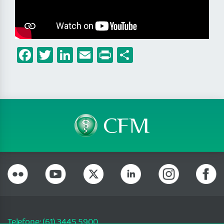
Facebook
Twitter
LinkedIn
Email
Print
Share
Telefone: (61) 3445 5900