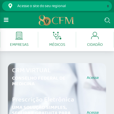
EMPRESAS
MÉDICOS
CIDADÃO
CRM VIRTUAL
CONSELHO FEDERAL DE
Acesse
MEDICINA
Prescrição Eletrônica
UMA SOLUÇÃO SIMPLES,
SEGURA E GRATUITA PARA
Acesse