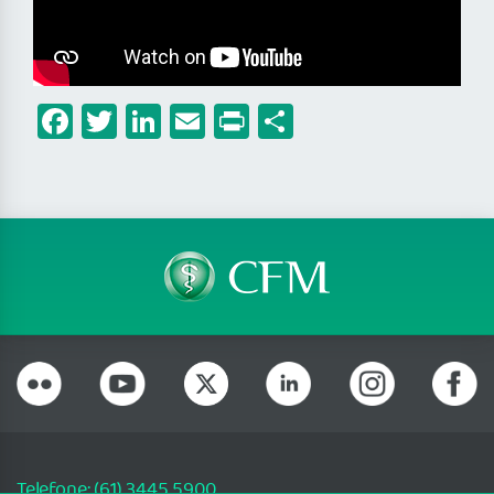
Facebook
Twitter
LinkedIn
Email
Print
Share
Telefone: (61) 3445 5900