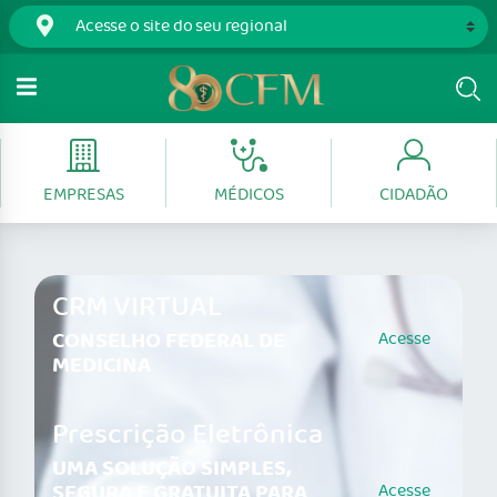
EMPRESAS
MÉDICOS
CIDADÃO
CRM VIRTUAL
CONSELHO FEDERAL DE
Acesse
MEDICINA
Prescrição Eletrônica
UMA SOLUÇÃO SIMPLES,
SEGURA E GRATUITA PARA
Acesse