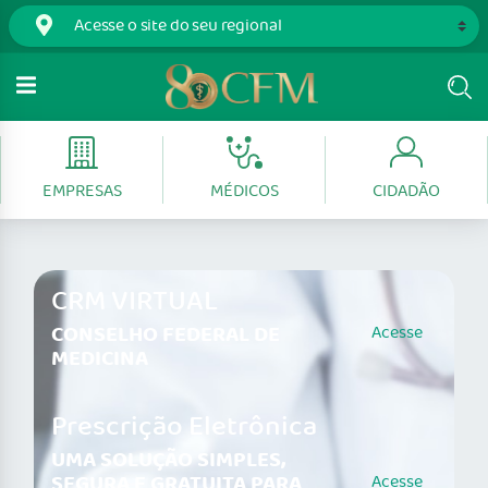
EMPRESAS
MÉDICOS
CIDADÃO
CRM VIRTUAL
CONSELHO FEDERAL DE
Acesse
MEDICINA
Prescrição Eletrônica
UMA SOLUÇÃO SIMPLES,
SEGURA E GRATUITA PARA
Acesse