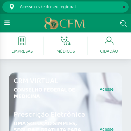
EMPRESAS
MÉDICOS
CIDADÃO
CRM VIRTUAL
CONSELHO FEDERAL DE
Acesse
MEDICINA
Prescrição Eletrônica
UMA SOLUÇÃO SIMPLES,
SEGURA E GRATUITA PARA
Acesse