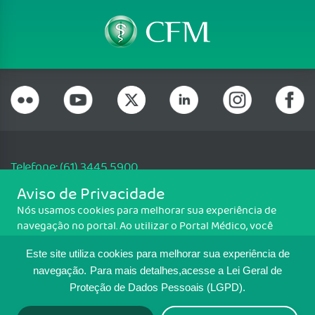
Telefone: (61) 3445 5900
Email: cfm@portalmedico.org.br
Aviso de Privacidade
SGAS 616, Conjunto D, Lote 115, L2 Sul, Brasília/DF - CEP: 70200-760 -
Nós usamos cookies para melhorar sua experiência de
CNPJ: 33.583.550/0001-30
navegação no portal. Ao utilizar o Portal Médico, você
Copyright CFM. Todos os direitos reservados.
concorda com a política de monitoramento de cookies.
Este site utiliza cookies para melhorar sua experiência de
Para ter mais informações sobre como isso é feito, acesse
MAPA DO SITE
Política de cookies
. Se você concorda, clique em ACEITO.
navegação.
Para mais detalhes,acesse a Lei Geral de
Proteção de Dados Pessoais (LGPD).
TRANSPARÊNCIA E PRESTAÇÃO DE