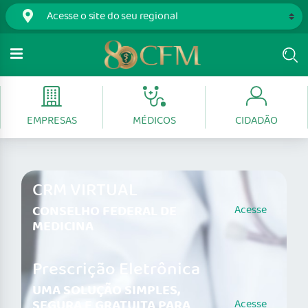
EMPRESAS
MÉDICOS
CIDADÃO
CRM VIRTUAL
CONSELHO FEDERAL DE
Acesse
MEDICINA
Prescrição Eletrônica
UMA SOLUÇÃO SIMPLES,
SEGURA E GRATUITA PARA
Acesse