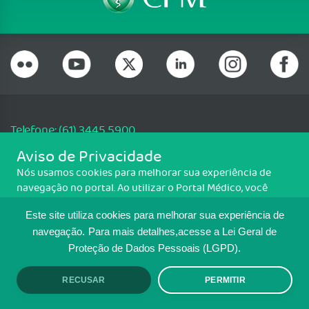
Telefone: (61) 3445 5900
Email: cfm@portalmedico.org.br
Aviso de Privacidade
SGAS 616, Conjunto D, Lote 115, L2 Sul, Brasília/DF - CEP: 70200-760 -
Nós usamos cookies para melhorar sua experiência de
CNPJ: 33.583.550/0001-30
navegação no portal. Ao utilizar o Portal Médico, você
Copyright CFM. Todos os direitos reservados.
concorda com a política de monitoramento de cookies.
Este site utiliza cookies para melhorar sua experiência de
Para ter mais informações sobre como isso é feito, acesse
MAPA DO SITE
Política de cookies
. Se você concorda, clique em ACEITO.
navegação.
Para mais detalhes,acesse a Lei Geral de
Proteção de Dados Pessoais (LGPD).
TRANSPARÊNCIA E PRESTAÇÃO DE
CONTAS
RECUSAR
PERMITIR
ACEITO