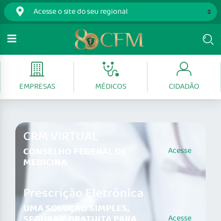
EMPRESAS
MÉDICOS
CIDADÃO
CRM VIRTUAL
CONSELHO FEDERAL DE
Acesse
MEDICINA
Prescrição Eletrônica
UMA SOLUÇÃO SIMPLES,
SEGURA E GRATUITA PARA
Acesse