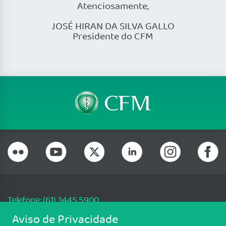
Atenciosamente,
JOSÉ HIRAN DA SILVA GALLO
Presidente do CFM
Telefone: (61) 3445 5900
Email: cfm@portalmedico.org.br
Aviso de Privacidade
SGAS 616, Conjunto D, Lote 115, L2 Sul, Brasília/DF - CEP: 70200-760 -