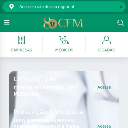
EMPRESAS
MÉDICOS
CIDADÃO
CRM VIRTUAL
CONSELHO FEDERAL DE
Acesse
MEDICINA
Prescrição Eletrônica
UMA SOLUÇÃO SIMPLES,
SEGURA E GRATUITA PARA
Acesse