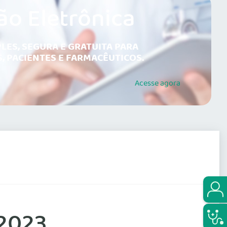
ão Eletrônica
LES, SEGURA E GRATUITA PARA
, PACIENTES E FARMACÊUTICOS.
Acesse
agora
/2023