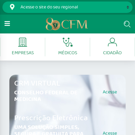
EMPRESAS
MÉDICOS
CIDADÃO
CRM VIRTUAL
CONSELHO FEDERAL DE
Acesse
MEDICINA
Prescrição Eletrônica
UMA SOLUÇÃO SIMPLES,
SEGURA E GRATUITA PARA
Acesse