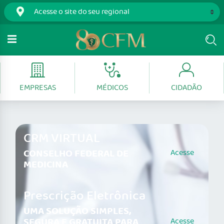
EMPRESAS
MÉDICOS
CIDADÃO
CRM VIRTUAL
CONSELHO FEDERAL DE
Acesse
MEDICINA
Prescrição Eletrônica
UMA SOLUÇÃO SIMPLES,
SEGURA E GRATUITA PARA
Acesse