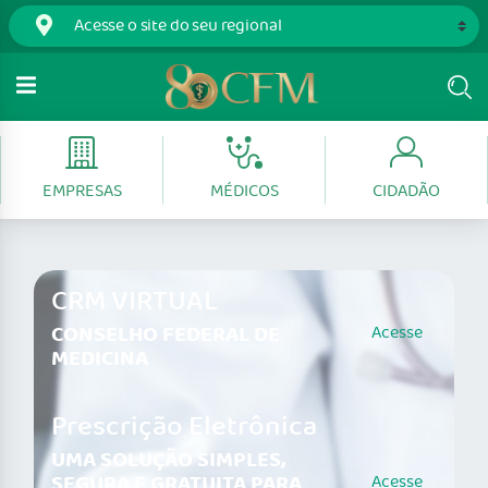
EMPRESAS
MÉDICOS
CIDADÃO
CRM VIRTUAL
CONSELHO FEDERAL DE
Acesse
MEDICINA
Prescrição Eletrônica
UMA SOLUÇÃO SIMPLES,
SEGURA E GRATUITA PARA
Acesse