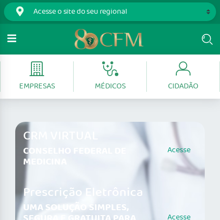
EMPRESAS
MÉDICOS
CIDADÃO
CRM VIRTUAL
CONSELHO FEDERAL DE
Acesse
MEDICINA
Prescrição Eletrônica
UMA SOLUÇÃO SIMPLES,
SEGURA E GRATUITA PARA
Acesse