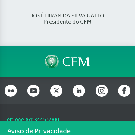
JOSÉ HIRAN DA SILVA GALLO
Presidente do CFM
Telefone: (61) 3445 5900
Email: cfm@portalmedico.org.br
Aviso de Privacidade
SGAS 616, Conjunto D, Lote 115, L2 Sul, Brasília/DF - CEP: 70200-760 -