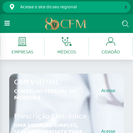
EMPRESAS
MÉDICOS
CIDADÃO
CRM VIRTUAL
CONSELHO FEDERAL DE
Acesse
MEDICINA
Prescrição Eletrônica
UMA SOLUÇÃO SIMPLES,
SEGURA E GRATUITA PARA
Acesse