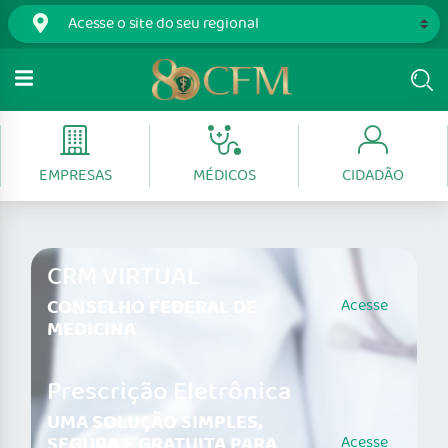
EMPRESAS
MÉDICOS
CIDADÃO
CRM VIRTUAL
CONSELHO FEDERAL DE
Acesse
MEDICINA
Prescrição Eletrônica
UMA SOLUÇÃO SIMPLES,
SEGURA E GRATUITA PARA
Acesse