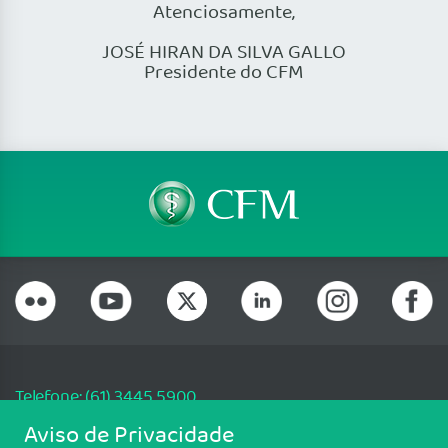
Atenciosamente,
JOSÉ HIRAN DA SILVA GALLO
Presidente do CFM
Telefone: (61) 3445 5900
Email: cfm@portalmedico.org.br
Aviso de Privacidade
SGAS 616, Conjunto D, Lote 115, L2 Sul, Brasília/DF - CEP: 70200-760 -