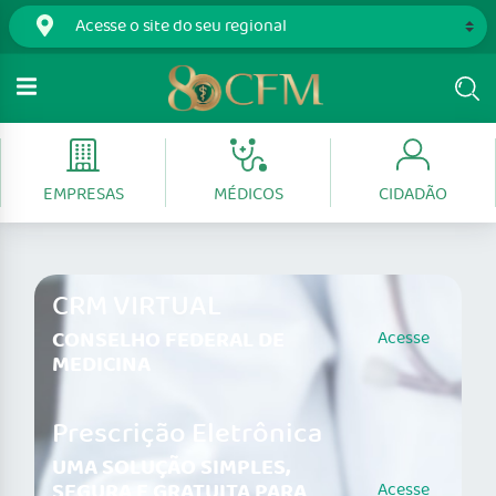
EMPRESAS
MÉDICOS
CIDADÃO
CRM VIRTUAL
CONSELHO FEDERAL DE
Acesse
MEDICINA
Prescrição Eletrônica
UMA SOLUÇÃO SIMPLES,
SEGURA E GRATUITA PARA
Acesse