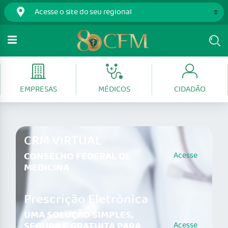
EMPRESAS
MÉDICOS
CIDADÃO
CRM VIRTUAL
CONSELHO FEDERAL DE
Acesse
MEDICINA
Prescrição Eletrônica
UMA SOLUÇÃO SIMPLES,
SEGURA E GRATUITA PARA
Acesse