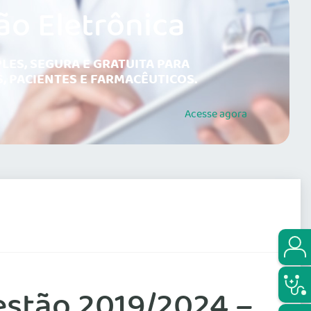
ão Eletrônica
LES, SEGURA E GRATUITA PARA
, PACIENTES E FARMACÊUTICOS.
Acesse
agora
estão 2019/2024 –