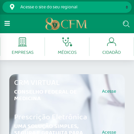
EMPRESAS
MÉDICOS
CIDADÃO
CRM VIRTUAL
CONSELHO FEDERAL DE
Acesse
MEDICINA
Prescrição Eletrônica
UMA SOLUÇÃO SIMPLES,
SEGURA E GRATUITA PARA
Acesse