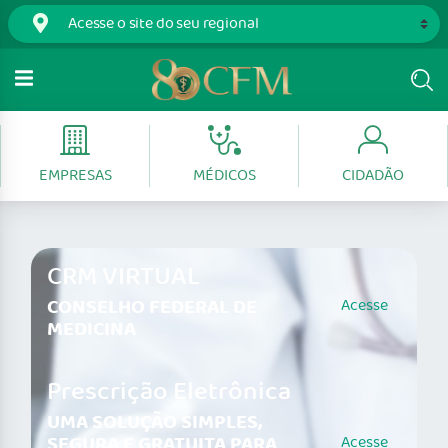
EMPRESAS
MÉDICOS
CIDADÃO
CRM VIRTUAL
CONSELHO FEDERAL DE
Acesse
MEDICINA
Prescrição Eletrônica
UMA SOLUÇÃO SIMPLES,
SEGURA E GRATUITA PARA
Acesse