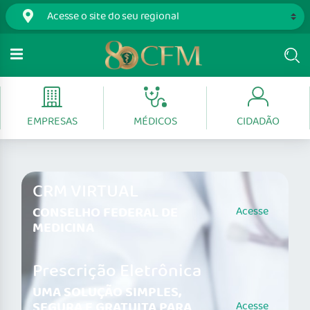
EMPRESAS
MÉDICOS
CIDADÃO
CRM VIRTUAL
CONSELHO FEDERAL DE
Acesse
MEDICINA
Prescrição Eletrônica
UMA SOLUÇÃO SIMPLES,
SEGURA E GRATUITA PARA
Acesse