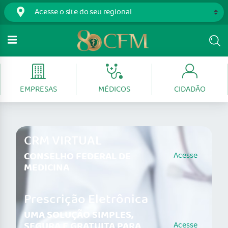
EMPRESAS
MÉDICOS
CIDADÃO
CRM VIRTUAL
CONSELHO FEDERAL DE
Acesse
MEDICINA
Prescrição Eletrônica
UMA SOLUÇÃO SIMPLES,
SEGURA E GRATUITA PARA
Acesse