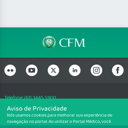
Telefone: (61) 3445 5900
Email: cfm@portalmedico.org.br
Aviso de Privacidade
SGAS 616, Conjunto D, Lote 115, L2 Sul, Brasília/DF - CEP: 70200-760 -
Nós usamos cookies para melhorar sua experiência de
CNPJ: 33.583.550/0001-30
navegação no portal. Ao utilizar o Portal Médico, você
Copyright CFM. Todos os direitos reservados.