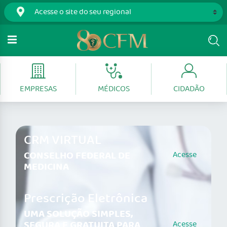
EMPRESAS
MÉDICOS
CIDADÃO
CRM VIRTUAL
CONSELHO FEDERAL DE
Acesse
MEDICINA
Prescrição Eletrônica
UMA SOLUÇÃO SIMPLES,
SEGURA E GRATUITA PARA
Acesse