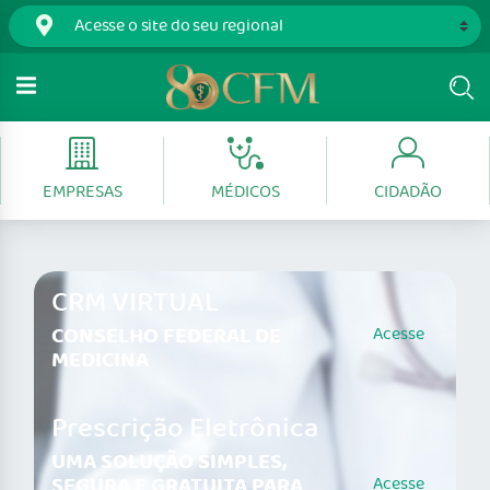
EMPRESAS
MÉDICOS
CIDADÃO
CRM VIRTUAL
CONSELHO FEDERAL DE
Acesse
MEDICINA
Prescrição Eletrônica
UMA SOLUÇÃO SIMPLES,
SEGURA E GRATUITA PARA
Acesse