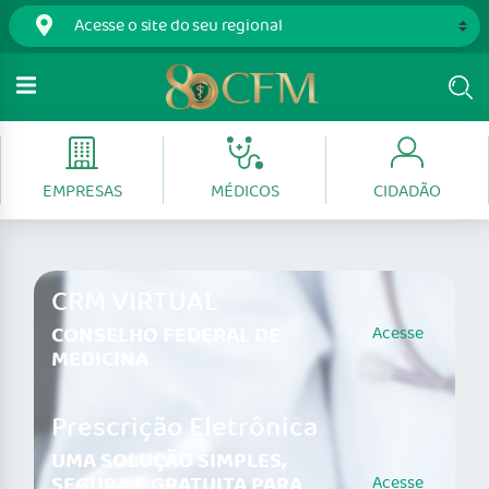
EMPRESAS
MÉDICOS
CIDADÃO
CRM VIRTUAL
CONSELHO FEDERAL DE
Acesse
MEDICINA
Prescrição Eletrônica
UMA SOLUÇÃO SIMPLES,
SEGURA E GRATUITA PARA
Acesse