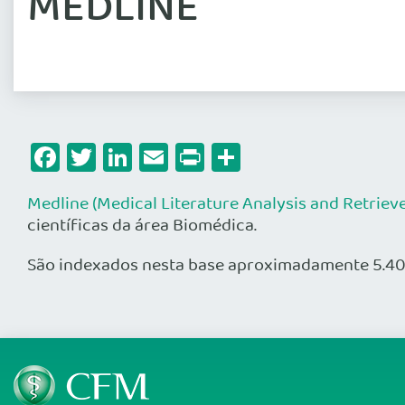
MEDLINE
Facebook
Twitter
LinkedIn
Email
Print
Share
Medline (Medical Literature Analysis and Retriev
científicas da área Biomédica.
São indexados nesta base aproximadamente 5.400