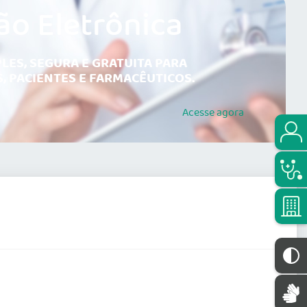
ão Eletrônica
LES, SEGURA E GRATUITA PARA
, PACIENTES E FARMACÊUTICOS.
Acesse
agora