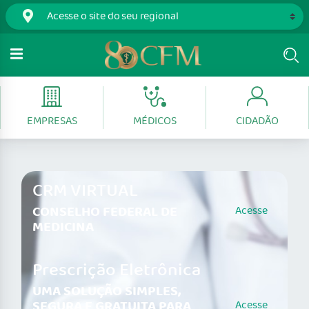
EMPRESAS
MÉDICOS
CIDADÃO
CRM VIRTUAL
CONSELHO FEDERAL DE
Acesse
MEDICINA
Prescrição Eletrônica
UMA SOLUÇÃO SIMPLES,
SEGURA E GRATUITA PARA
Acesse