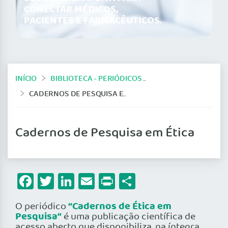
CONECTAR MÉDICOS,
PACIENTES E FARMACÊUTICOS.
INÍCIO
BIBLIOTECA - PERIÓDICOS ONLINE
CADERNOS DE PESQUISA EM ÉTICA
Cadernos de Pesquisa em Ética
Facebook
Twitter
LinkedIn
Email
Print
Share
“Cadernos de Ética em
O periódico
Pesquisa”
é uma publicação científica de
acesso aberto que disponibiliza, na íntegra,