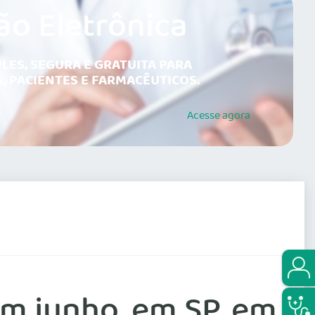
ão Eletrônica
LES, SEGURA E GRATUITA PARA
, PACIENTES E FARMACÊUTICOS.
Acesse
agora
em junho, em SP, em