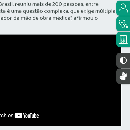
rasil, reuniu mais de 200 pessoas, entre
sta é uma questão complexa, que exige múltiplas
mador da mão de obra médica”, afirmou o