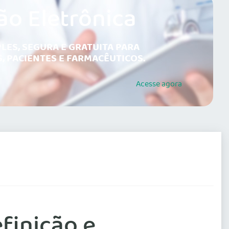
ão Eletrônica
LES, SEGURA E GRATUITA PARA
, PACIENTES E FARMACÊUTICOS.
Acesse
agora
finição e