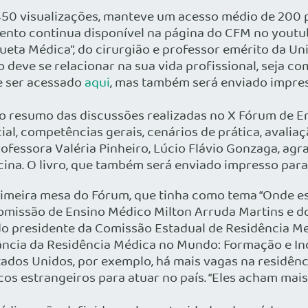
.450 visualizações, manteve um acesso médio de 200 
vento continua disponível na página do CFM no yout
tiqueta Médica”, do cirurgião e professor emérito da U
 deve se relacionar na sua vida profissional, seja 
de ser acessado
aqui
, mas também será enviado impre
o resumo das discussões realizadas no X Fórum de En
al, competências gerais, cenários de prática, avalia
rofessora Valéria Pinheiro, Lúcio Flávio Gonzaga, agr
ina. O livro, que também será enviado impresso par
imeira mesa do Fórum, que tinha como tema “Onde es
missão de Ensino Médico Milton Arruda Martins e d
 do presidente da Comissão Estadual de Residência Me
tância da Residência Médica no Mundo: Formação e In
tados Unidos, por exemplo, há mais vagas na residênc
icos estrangeiros para atuar no país. “Eles acham ma