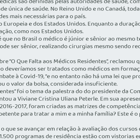
médicas são definidas pelas autoridades de saúde, co
de única de saúde. No Reino Unido e no Canadá, todas
des mais necessárias para o país.
o Europeia e dos Estados Unidos. Enquanto a duração
uação, como nos Estados Unidos.
 que no Brasil o médico é júnior e sênior ao mesmo 
de ser sênior, realizando cirurgias mesmo sendo rec
bre “O Que Falta aos Médicos Residentes”, reclamou q
o deveríamos ser tratados como médicos em formaçã
ate à Covid-19, “e no entanto não há uma lei que pro
 o valor da bolsa, considerada insuficiente.
dentes” foi o tema da palestra do do presidente da C
ntou a Viviane Cristina Uliana Peterle. Em sua apres
2016-2017, foram criadas as matrizes de competência
petente para tratar a mim e a minha família? Este é
o que se avançar em relação à avaliação dos cursos 
 1.500 programas de residência estão com vistorias e