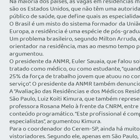
Na maioria dos países, as vagas em residências 
são os Estados Unidos, que não têm uma autorida
público de saúde, que define quais as especialida
O Brasil é um misto do sistema formador da Uniã
Europa, a residência é uma espécie de pós-grad
Um problema brasileiro, segundo Milton Arruda, é
orientador na residência, mas ao mesmo tempo po
argumentou.
O presidente da ANMR, Euler Sauaia, que falou so
tratado como médico, ou como estudante, “quand
25% da força de trabalho jovem que atuou no comb
serviço”. O presidente da ANMR também denunciou
A “Avaliação das Residências e dos Médicos Resi
São Paulo, Luiz Koiti Kimura, que também represe
professora Rosana Melo à frente da CNRM, entre 
conteúdo programático. “Este profissional é com
especialistas”, argumentou Kimura.
Para o coordenador do Cerem-SP, ainda há muito 
vistoriadores. Segundo ele, apenas em São Paulo,