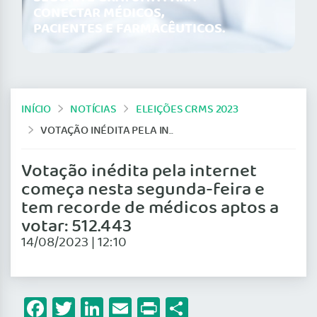
CONECTAR MÉDICOS,
PACIENTES E FARMACÊUTICOS.
INÍCIO
NOTÍCIAS
ELEIÇÕES CRMS 2023
VOTAÇÃO INÉDITA PELA INTERNET COMEÇA NESTA SEGUNDA-FEIRA E TEM RECORDE DE MÉDICOS APTOS A VOTAR: 512.443
Votação inédita pela internet
começa nesta segunda-feira e
tem recorde de médicos aptos a
votar: 512.443
14/08/2023 | 12:10
Facebook
Twitter
LinkedIn
Email
Print
Share