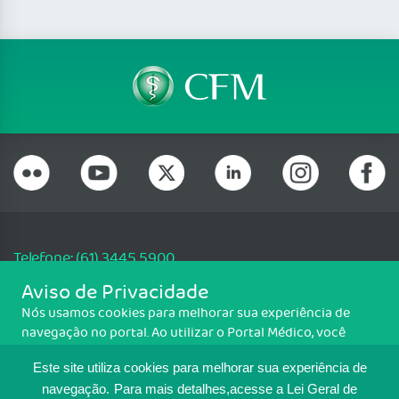
Telefone: (61) 3445 5900
Email: cfm@portalmedico.org.br
Aviso de Privacidade
SGAS 616, Conjunto D, Lote 115, L2 Sul, Brasília/DF - CEP: 70200-760 -
Nós usamos cookies para melhorar sua experiência de
CNPJ: 33.583.550/0001-30
navegação no portal. Ao utilizar o Portal Médico, você
Copyright CFM. Todos os direitos reservados.
concorda com a política de monitoramento de cookies.
Este site utiliza cookies para melhorar sua experiência de
Para ter mais informações sobre como isso é feito, acesse
MAPA DO SITE
Política de cookies
. Se você concorda, clique em ACEITO.
navegação.
Para mais detalhes,acesse a Lei Geral de