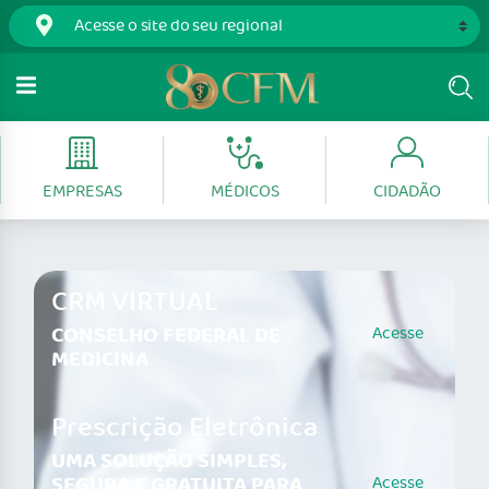
EMPRESAS
MÉDICOS
CIDADÃO
CRM VIRTUAL
CONSELHO FEDERAL DE
Acesse
MEDICINA
Prescrição Eletrônica
UMA SOLUÇÃO SIMPLES,
SEGURA E GRATUITA PARA
Acesse