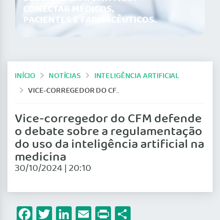
CONECTAR MÉDICOS,
PACIENTES E FARMACÊUTICOS.
INÍCIO
NOTÍCIAS
INTELIGÊNCIA ARTIFICIAL
VICE-CORREGEDOR DO CFM DEFENDE O DEBATE SOBRE A REGULAMENTAÇÃO DO USO DA INTELIGÊNCIA ARTIFICIAL NA MEDICINA
Vice-corregedor do CFM defende
o debate sobre a regulamentação
do uso da inteligência artificial na
medicina
30/10/2024 | 20:10
Facebook
Twitter
LinkedIn
Email
Print
Share