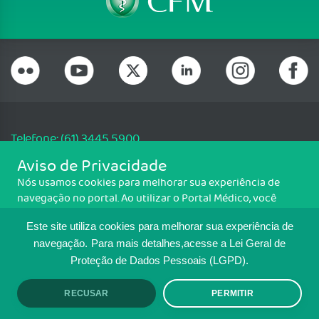
Telefone: (61) 3445 5900
Email: cfm@portalmedico.org.br
Aviso de Privacidade
SGAS 616, Conjunto D, Lote 115, L2 Sul, Brasília/DF - CEP: 70200-760 -
Nós usamos cookies para melhorar sua experiência de
CNPJ: 33.583.550/0001-30
navegação no portal. Ao utilizar o Portal Médico, você
Copyright CFM. Todos os direitos reservados.
concorda com a política de monitoramento de cookies.
Este site utiliza cookies para melhorar sua experiência de
Para ter mais informações sobre como isso é feito, acesse
MAPA DO SITE
Política de cookies
. Se você concorda, clique em ACEITO.
navegação.
Para mais detalhes,acesse a Lei Geral de
Proteção de Dados Pessoais (LGPD).
TRANSPARÊNCIA E PRESTAÇÃO DE
CONTAS
RECUSAR
PERMITIR
ACEITO