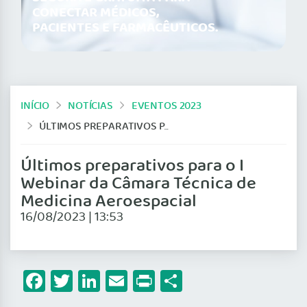
CONECTAR MÉDICOS,
PACIENTES E FARMACÊUTICOS.
INÍCIO
NOTÍCIAS
EVENTOS 2023
ÚLTIMOS PREPARATIVOS PARA O I WEBINAR DA CÂMARA TÉCNICA DE MEDICINA AEROESPACIAL
Últimos preparativos para o I
Webinar da Câmara Técnica de
Medicina Aeroespacial
16/08/2023 | 13:53
Facebook
Twitter
LinkedIn
Email
Print
Share