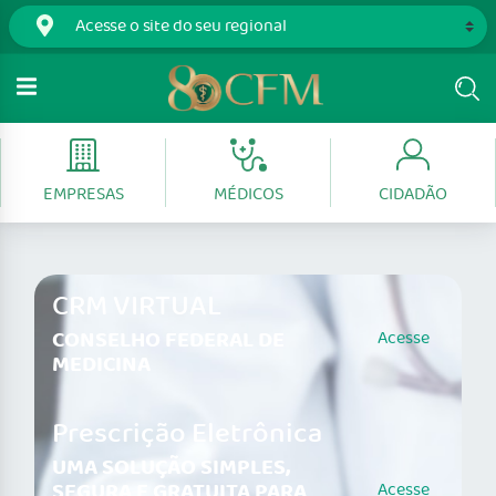
EMPRESAS
MÉDICOS
CIDADÃO
CRM VIRTUAL
CONSELHO FEDERAL DE
Acesse
MEDICINA
Prescrição Eletrônica
UMA SOLUÇÃO SIMPLES,
SEGURA E GRATUITA PARA
Acesse