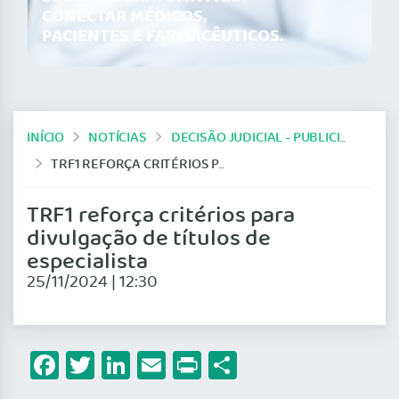
CONECTAR MÉDICOS,
PACIENTES E FARMACÊUTICOS.
INÍCIO
NOTÍCIAS
DECISÃO JUDICIAL - PUBLICIDADE MÉDICA
TRF1 REFORÇA CRITÉRIOS PARA DIVULGAÇÃO DE TÍTULOS DE ESPECIALISTA
TRF1 reforça critérios para
divulgação de títulos de
especialista
25/11/2024 | 12:30
Facebook
Twitter
LinkedIn
Email
Print
Share