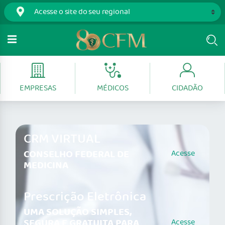
EMPRESAS
MÉDICOS
CIDADÃO
CRM VIRTUAL
CONSELHO FEDERAL DE
Acesse
MEDICINA
Prescrição Eletrônica
UMA SOLUÇÃO SIMPLES,
SEGURA E GRATUITA PARA
Acesse