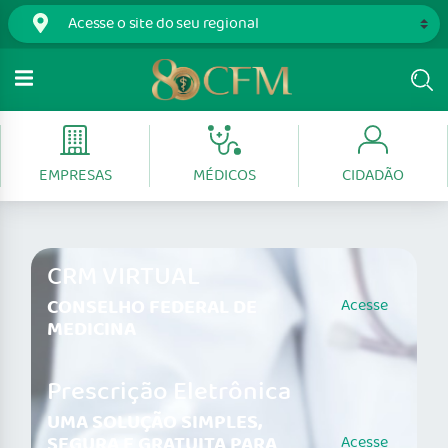
EMPRESAS
MÉDICOS
CIDADÃO
CRM VIRTUAL
CONSELHO FEDERAL DE
Acesse
MEDICINA
Prescrição Eletrônica
UMA SOLUÇÃO SIMPLES,
SEGURA E GRATUITA PARA
Acesse