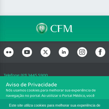
Telefone: (61) 3445 5900
Email: cfm@portalmedico.org.br
Aviso de Privacidade
SGAS 616, Conjunto D, Lote 115, L2 Sul, Brasília/DF - CEP: 70200-760 -
Nós usamos cookies para melhorar sua experiência de
CNPJ: 33.583.550/0001-30
navegação no portal. Ao utilizar o Portal Médico, você
Copyright CFM. Todos os direitos reservados.
concorda com a política de monitoramento de cookies.
Este site utiliza cookies para melhorar sua experiência de
Para ter mais informações sobre como isso é feito, acesse