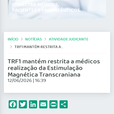
CONECTAR MÉDICOS,
PACIENTES E FARMACÊUTICOS.
INÍCIO
NOTÍCIAS
ATIVIDADE JUDICANTE
TRF1 MANTÉM RESTRITA A MÉDICOS REALIZAÇÃO DA ESTIMULAÇÃO MAGNÉTICA TRANSCRANIANA
TRF1 mantém restrita a médicos
realização da Estimulação
Magnética Transcraniana
12/06/2026 | 16:39
Facebook
Twitter
LinkedIn
Email
Print
Share