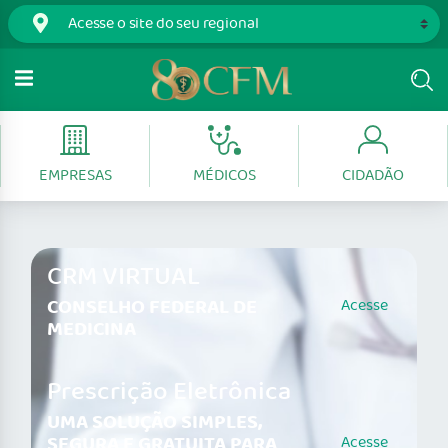
EMPRESAS
MÉDICOS
CIDADÃO
CRM VIRTUAL
CONSELHO FEDERAL DE
Acesse
MEDICINA
Prescrição Eletrônica
UMA SOLUÇÃO SIMPLES,
SEGURA E GRATUITA PARA
Acesse