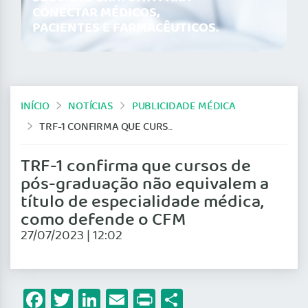
CONECTAR MÉDICOS,
PACIENTES E FARMACÊUTICOS.
INÍCIO
NOTÍCIAS
PUBLICIDADE MÉDICA
TRF-1 CONFIRMA QUE CURSOS DE PÓS-GRADUAÇÃO NÃO EQUIVALEM A TÍTULO DE ESPECIALIDADE MÉDICA, COMO DEFENDE O CFM
TRF-1 confirma que cursos de
pós-graduação não equivalem a
título de especialidade médica,
como defende o CFM
27/07/2023 | 12:02
Facebook
Twitter
LinkedIn
Email
Print
Share