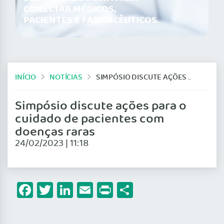
CONECTAR MÉDICOS,
PACIENTES E FARMACÊUTICOS.
INÍCIO
NOTÍCIAS
SIMPÓSIO DISCUTE AÇÕES PARA O CUIDADO DE PACIENTES COM DOENÇAS RARAS
Simpósio discute ações para o
cuidado de pacientes com
doenças raras
24/02/2023 | 11:18
Facebook
Twitter
LinkedIn
Email
Print
Share