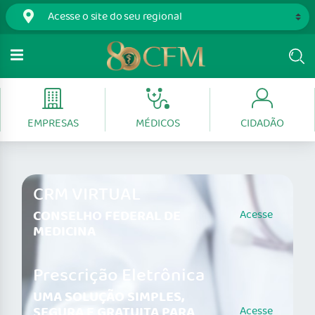
EMPRESAS
MÉDICOS
CIDADÃO
CRM VIRTUAL
CONSELHO FEDERAL DE
Acesse
MEDICINA
Prescrição Eletrônica
UMA SOLUÇÃO SIMPLES,
SEGURA E GRATUITA PARA
Acesse