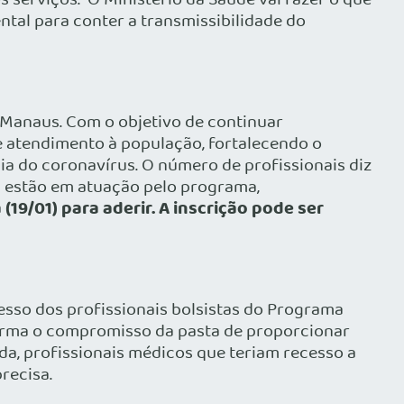
s serviços. “O Ministério da Saúde vai fazer o que
ntal para conter a transmissibilidade do
m Manaus. Com o objetivo de continuar
e atendimento à população, fortalecendo o
a do coronavírus. O número de profissionais diz
á estão em atuação pelo programa,
(19/01) para aderir. A inscrição pode ser
esso dos profissionais bolsistas do Programa
afirma o compromisso da pasta de proporcionar
a, profissionais médicos que teriam recesso a
recisa.