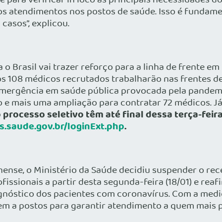
 para verificar in loco as principais necessidades do
os atendimentos nos postos de saúde. Isso é fundame
casos”, explicou.
 Brasil vai trazer reforço para a linha de frente e
os 108 médicos recrutados trabalharão nas frentes d
emergência em saúde pública provocada pela pandemi
 e mais uma ampliação para contratar 72 médicos. J
processo seletivo têm até final dessa terça-feira 
s.saude.gov.br/loginExt.php
.
nense, o Ministério da Saúde decidiu suspender o rec
issionais a partir desta segunda-feira (18/01) e re
gnóstico dos pacientes com coronavírus. Com a medid
m a postos para garantir atendimento a quem mais p