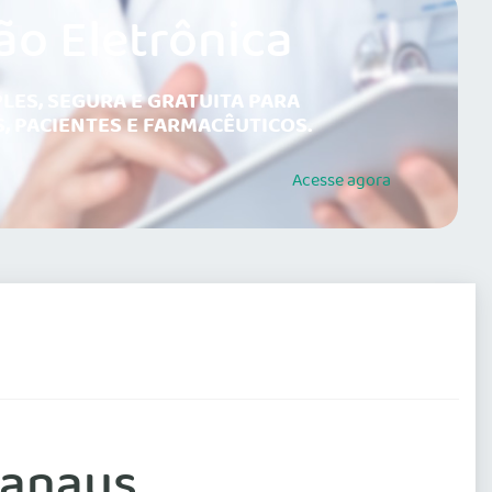
ão Eletrônica
LES, SEGURA E GRATUITA PARA
, PACIENTES E FARMACÊUTICOS.
Acesse
agora
Manaus