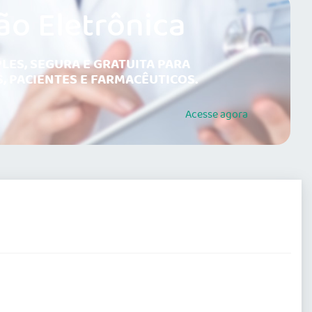
ão Eletrônica
LES, SEGURA E GRATUITA PARA
, PACIENTES E FARMACÊUTICOS.
Acesse
agora