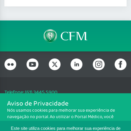
Telefone: (61) 3445 5900
Email: cfm@portalmedico.org.br
Aviso de Privacidade
SGAS 616, Conjunto D, Lote 115, L2 Sul, Brasília/DF - CEP: 70200-760 -
Nós usamos cookies para melhorar sua experiência de
CNPJ: 33.583.550/0001-30
navegação no portal. Ao utilizar o Portal Médico, você
Copyright CFM. Todos os direitos reservados.
concorda com a política de monitoramento de cookies.
Este site utiliza cookies para melhorar sua experiência de
Para ter mais informações sobre como isso é feito, acesse