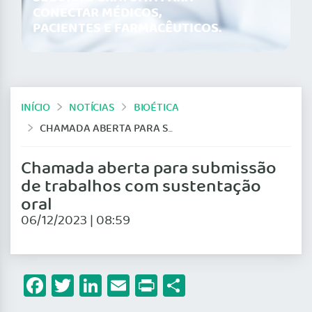
CONECTAR MÉDICOS,
PACIENTES E FARMACÊUTICOS.
INÍCIO
NOTÍCIAS
BIOÉTICA
CHAMADA ABERTA PARA SUBMISSÃO DE TRABALHOS COM SUSTENTAÇÃO ORAL
Chamada aberta para submissão
de trabalhos com sustentação
oral
06/12/2023 | 08:59
Facebook
Twitter
LinkedIn
Email
Print
Share