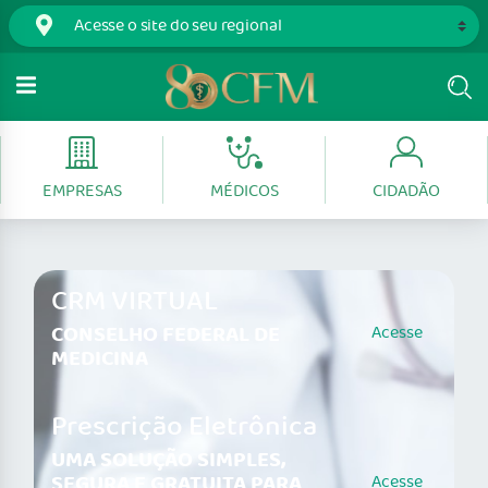
EMPRESAS
MÉDICOS
CIDADÃO
CRM VIRTUAL
CONSELHO FEDERAL DE
Acesse
MEDICINA
Prescrição Eletrônica
UMA SOLUÇÃO SIMPLES,
SEGURA E GRATUITA PARA
Acesse