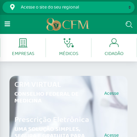
EMPRESAS
MÉDICOS
CIDADÃO
CRM VIRTUAL
CONSELHO FEDERAL DE
Acesse
MEDICINA
Prescrição Eletrônica
UMA SOLUÇÃO SIMPLES,
SEGURA E GRATUITA PARA
Acesse