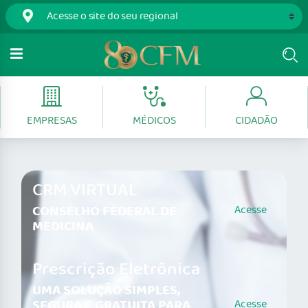
EMPRESAS
MÉDICOS
CIDADÃO
CRM VIRTUAL
CONSELHO FEDERAL DE
Acesse
MEDICINA
Prescrição Eletrônica
UMA SOLUÇÃO SIMPLES,
SEGURA E GRATUITA PARA
Acesse