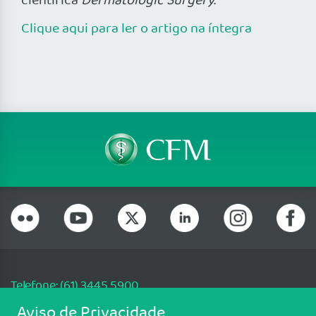
científica
Dermatologic Surgery.
Clique aqui para ler o artigo na íntegra
Telefone: (61) 3445 5900
Email: cfm@portalmedico.org.br
Aviso de Privacidade