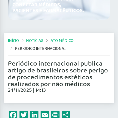
CONECTAR MÉDICOS,
PACIENTES E FARMACÊUTICOS.
INÍCIO
NOTÍCIAS
ATO MÉDICO
PERIÓDICO INTERNACIONAL PUBLICA ARTIGO DE BRASILEIROS SOBRE PERIGO DE PROCEDIMENTOS ESTÉTICOS REALIZADOS POR NÃO MÉDICOS
Periódico internacional publica
artigo de brasileiros sobre perigo
de procedimentos estéticos
realizados por não médicos
24/11/2025 | 14:13
Facebook
Twitter
LinkedIn
Email
Print
Share