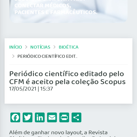
CONECTAR MÉDICOS,
PACIENTES E FARMACÊUTICOS.
INÍCIO
NOTÍCIAS
BIOÉTICA
PERIÓDICO CIENTÍFICO EDITADO PELO CFM É ACEITO PELA COLEÇÃO SCOPUS
Periódico científico editado pelo
CFM é aceito pela coleção Scopus
17/05/2021 | 15:37
Facebook
Twitter
LinkedIn
Email
Print
Share
Além de ganhar novo layout, a Revista