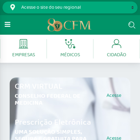
EMPRESAS
MÉDICOS
CIDADÃO
CRM VIRTUAL
CONSELHO FEDERAL DE
Acesse
MEDICINA
Prescrição Eletrônica
UMA SOLUÇÃO SIMPLES,
SEGURA E GRATUITA PARA
Acesse